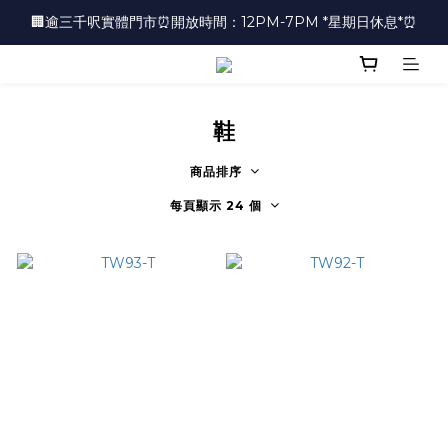
🏢逾三千呎實體門市⏰開放時間：12PM-7PM *星期日休息*⏰
🏢逾三千呎實體門市⏰開放時間：12PM-7PM *星期日休息*⏰
👜📣 歡迎隨時光臨 📣💍
❤️地址：尖沙咀金馬倫道太興廣場10樓全層
鞋
🏢逾三千呎實體門市⏰開放時間：12PM-7PM *星期日休息*⏰
商品排序
每頁顯示 24 個