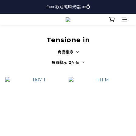
🏢逾三千呎實體門市⏰開放時間：12PM-7PM *星期日休息*⏰
👜📣 歡迎隨時光臨 📣💍
❤️地址：尖沙咀金馬倫道太興廣場10樓全層
🏢逾三千呎實體門市⏰開放時間：12PM-7PM *星期日休息*⏰
Tensione in
商品排序
每頁顯示 24 個