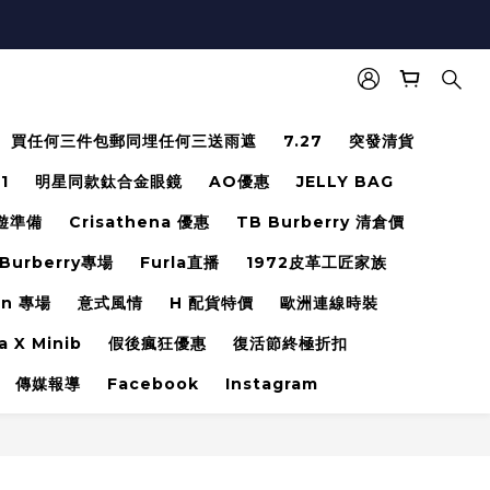
買任何三件包郵同埋任何三送雨遮
7.27
突發清貨
.1
明星同款鈦合金眼鏡
AO優惠
JELLY BAG
遊準備
Crisathena 優惠
TB Burberry 清倉價
Burberry專場
Furla直播
1972皮革工匠家族
en 專場
意式風情
H 配貨特價
歐洲連線時裝
a X Minib
假後瘋狂優惠
復活節終極折扣
傳媒報導
Facebook
Instagram