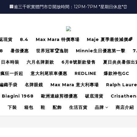
🏢逾三千呎實體門市⏰開放時間：12PM-7PM *星期日休息*⏰
🏢逾三千呎實體門市⏰開放時間：12PM-7PM *星期日休息*⏰
👜📣 歡迎隨時光臨 📣💍
❤️地址：尖沙咀金馬倫道太興廣場10樓全層
返現貨
8.4
Max Mara 特價專場
Maje 夏季最後減價🌈
🏢逾三千呎實體門市⏰開放時間：12PM-7PM *星期日休息*⏰
.8
暑假優惠
世界冠軍🏆逸朗
Minnie生日優惠第一擊
7
日本時裝
六月名牌新款
6月8號新款發售
夏日炎炎暑假出
瘋狂一折起
意大利尾班車優惠
REDLINE
爆款神包GC
編織手袋
名牌眼鏡
Max Mara 意大利專場
Ralph Laur
 Biagini 1968
歐洲連線剪標優惠
破底清貨
Crisathen
裝
下裝
箱包
鞋
配飾
生活百貨
品牌
商店介紹