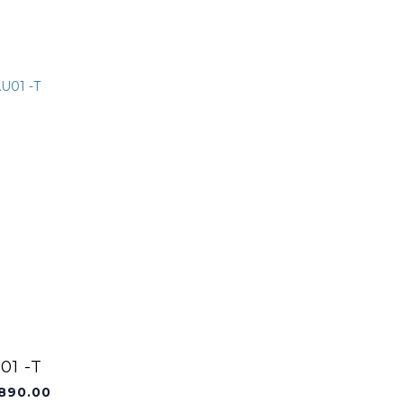
01 -T
890.00