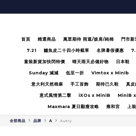
首頁
精選商品
萬眾期待 雨遮/披肩/純棉
門市新
7.21
鱷魚皮二十四小時截單
名牌暑假優惠
7
童裝新貨加快閃特價
晴天雨天必備好物
日本鞋
Sunday 減減
低至一折
Vimtox x Minib
意大利天然棉麻
手工首飾
期待已久鞋
真皮
意式風情第二擊
iXOs x MiniB
MiniB x
Maxmara 夏日顯瘦攻略
雍和宮
上
全部商品
品牌
A
Autry