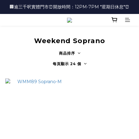
🏢逾三千呎實體門市⏰開放時間：12PM-7PM *星期日休息*⏰
🏢逾三千呎實體門市⏰開放時間：12PM-7PM *星期日休息*⏰
👜📣 歡迎隨時光臨 📣💍
❤️地址：尖沙咀金馬倫道太興廣場10樓全層
Weekend Soprano
🏢逾三千呎實體門市⏰開放時間：12PM-7PM *星期日休息*⏰
商品排序
每頁顯示 24 個