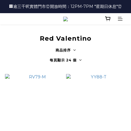
🏢逾三千呎實體門市⏰開放時間：12PM-7PM *星期日休息*⏰
🏢逾三千呎實體門市⏰開放時間：12PM-7PM *星期日休息*⏰
👜📣 歡迎隨時光臨 📣💍
❤️地址：尖沙咀金馬倫道太興廣場10樓全層
Red Valentino
🏢逾三千呎實體門市⏰開放時間：12PM-7PM *星期日休息*⏰
商品排序
每頁顯示 24 個