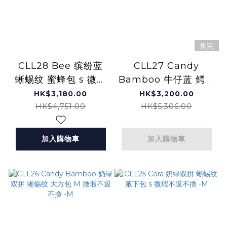
售完
CLL28 Bee 缤纷蓝
CLL27 Candy
蜥蜴纹 蜜蜂包 s 微瑕
Bamboo 牛仔蓝 鳄鱼
不退不換 -M
纹 大方包 M 微瑕不退
HK$3,180.00
HK$3,200.00
不換 -M
HK$4,751.00
HK$5,306.00
加入購物車
加入購物車