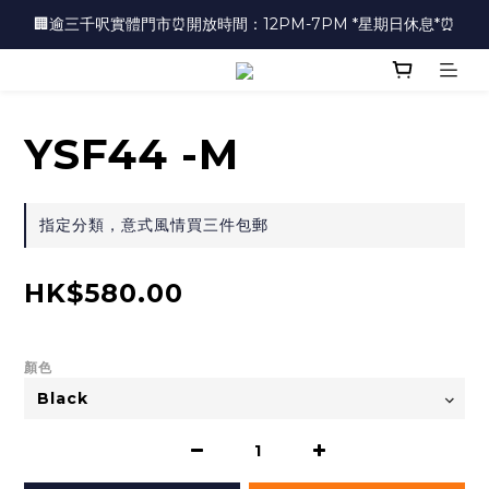
🏢逾三千呎實體門市⏰開放時間：12PM-7PM *星期日休息*⏰
🏢逾三千呎實體門市⏰開放時間：12PM-7PM *星期日休息*⏰
👜📣 歡迎隨時光臨 📣💍
❤️地址：尖沙咀金馬倫道太興廣場10樓全層
YSF44 -M
🏢逾三千呎實體門市⏰開放時間：12PM-7PM *星期日休息*⏰
指定分類，意式風情買三件包郵
HK$580.00
顏色