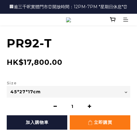
🏢逾三千呎實體門市⏰開放時間：12PM-7PM *星期日休息*⏰
🏢逾三千呎實體門市⏰開放時間：12PM-7PM *星期日休息*⏰
👜📣 歡迎隨時光臨 📣💍
❤️地址：尖沙咀金馬倫道太興廣場10樓全層
PR92-T
🏢逾三千呎實體門市⏰開放時間：12PM-7PM *星期日休息*⏰
HK$17,800.00
Size
加入購物車
立即購買