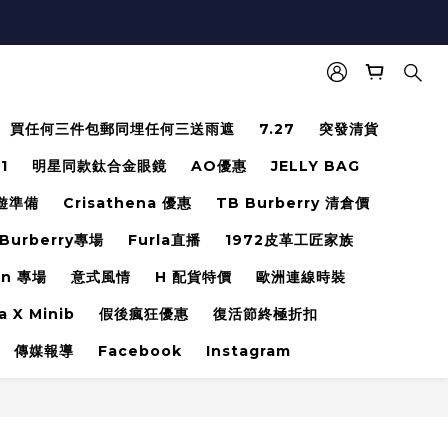
買任何三件包郵同埋任何三送雨遮
7.27
突發清貨
.1
明星同款鈦合金眼鏡
AO優惠
JELLY BAG
遊準備
Crisathena 優惠
TB Burberry 清倉價
Burberry專場
Furla直播
1972皮革工匠家族
en 專場
意式風情
H 配貨特價
歐洲連線時裝
a X Minib
假後瘋狂優惠
復活節終極折扣
傳媒報導
Facebook
Instagram
立即購買