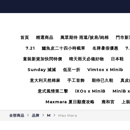
首頁
精選商品
萬眾期待 雨遮/披肩/純棉
門市新
7.21
鱷魚皮二十四小時截單
名牌暑假優惠
7
童裝新貨加快閃特價
晴天雨天必備好物
日本鞋
Sunday 減減
低至一折
Vimtox x Minib
意大利天然棉麻
手工首飾
期待已久鞋
真皮
意式風情第二擊
iXOs x MiniB
MiniB x
Maxmara 夏日顯瘦攻略
雍和宮
上
全部商品
品牌
M
Max Mara