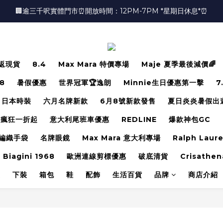
🏢逾三千呎實體門市⏰開放時間：12PM-7PM *星期日休息*⏰
🏢逾三千呎實體門市⏰開放時間：12PM-7PM *星期日休息*⏰
👜📣 歡迎隨時光臨 📣💍
❤️地址：尖沙咀金馬倫道太興廣場10樓全層
返現貨
8.4
Max Mara 特價專場
Maje 夏季最後減價🌈
🏢逾三千呎實體門市⏰開放時間：12PM-7PM *星期日休息*⏰
.8
暑假優惠
世界冠軍🏆逸朗
Minnie生日優惠第一擊
7
日本時裝
六月名牌新款
6月8號新款發售
夏日炎炎暑假出
瘋狂一折起
意大利尾班車優惠
REDLINE
爆款神包GC
編織手袋
名牌眼鏡
Max Mara 意大利專場
Ralph Laur
 Biagini 1968
歐洲連線剪標優惠
破底清貨
Crisathen
裝
下裝
箱包
鞋
配飾
生活百貨
品牌
商店介紹