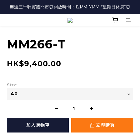
🏢逾三千呎實體門市⏰開放時間：12PM-7PM *星期日休息*⏰
🏢逾三千呎實體門市⏰開放時間：12PM-7PM *星期日休息*⏰
👜📣 歡迎隨時光臨 📣💍
❤️地址：尖沙咀金馬倫道太興廣場10樓全層
MM266-T
🏢逾三千呎實體門市⏰開放時間：12PM-7PM *星期日休息*⏰
HK$9,400.00
Size
加入購物車
立即購買