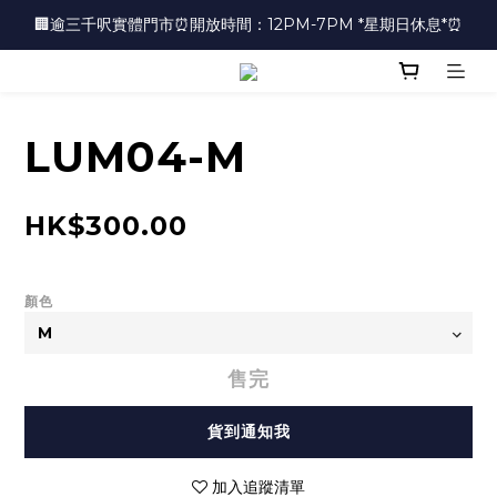
🏢逾三千呎實體門市⏰開放時間：12PM-7PM *星期日休息*⏰
🏢逾三千呎實體門市⏰開放時間：12PM-7PM *星期日休息*⏰
👜📣 歡迎隨時光臨 📣💍
❤️地址：尖沙咀金馬倫道太興廣場10樓全層
LUM04-M
🏢逾三千呎實體門市⏰開放時間：12PM-7PM *星期日休息*⏰
HK$300.00
顏色
售完
貨到通知我
加入追蹤清單