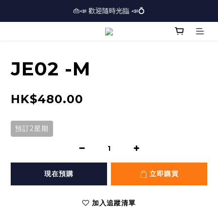
🏢逾三千呎實體門市⏰開放時間：12PM-7PM *星期日休息*⏰
👜📣 歡迎隨時光臨 📣💍
❤️地址：尖沙咀金馬倫道太興廣場10樓全層
🏢逾三千呎實體門市⏰開放時間：12PM-7PM *星期日休息*⏰
JE02 -M
HK$480.00
預訂2星期
現在預購
立即購買
加入追蹤清單