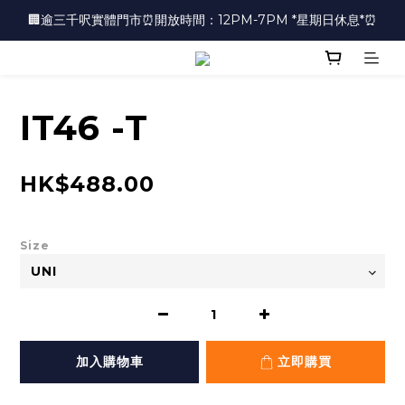
🏢逾三千呎實體門市⏰開放時間：12PM-7PM *星期日休息*⏰
🏢逾三千呎實體門市⏰開放時間：12PM-7PM *星期日休息*⏰
👜📣 歡迎隨時光臨 📣💍
❤️地址：尖沙咀金馬倫道太興廣場10樓全層
IT46 -T
🏢逾三千呎實體門市⏰開放時間：12PM-7PM *星期日休息*⏰
HK$488.00
Size
加入購物車
立即購買