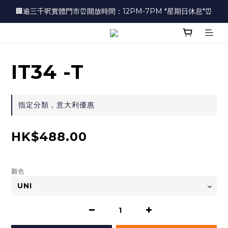
🏢逾三千呎實體門市⏰開放時間：12PM-7PM *星期日休息*⏰
🏢逾三千呎實體門市⏰開放時間：12PM-7PM *星期日休息*⏰
👜📣 歡迎隨時光臨 📣💍
❤️地址：尖沙咀金馬倫道太興廣場10樓全層
IT34 -T
🏢逾三千呎實體門市⏰開放時間：12PM-7PM *星期日休息*⏰
指定分類，意大利優惠
HK$488.00
顏色