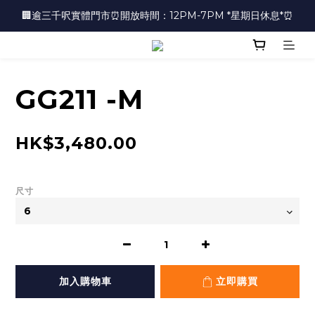
🏢逾三千呎實體門市⏰開放時間：12PM-7PM *星期日休息*⏰
🏢逾三千呎實體門市⏰開放時間：12PM-7PM *星期日休息*⏰
👜📣 歡迎隨時光臨 📣💍
❤️地址：尖沙咀金馬倫道太興廣場10樓全層
GG211 -M
🏢逾三千呎實體門市⏰開放時間：12PM-7PM *星期日休息*⏰
HK$3,480.00
尺寸
加入購物車
立即購買