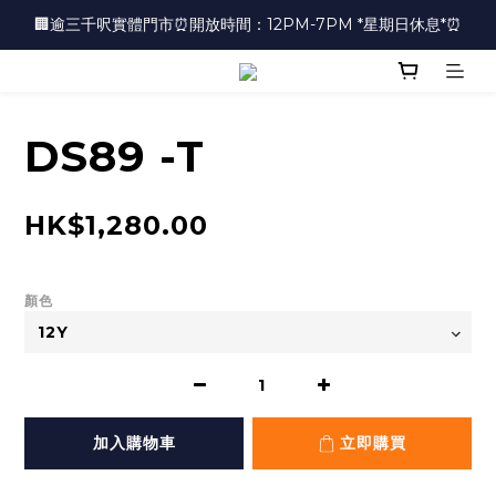
🏢逾三千呎實體門市⏰開放時間：12PM-7PM *星期日休息*⏰
🏢逾三千呎實體門市⏰開放時間：12PM-7PM *星期日休息*⏰
👜📣 歡迎隨時光臨 📣💍
❤️地址：尖沙咀金馬倫道太興廣場10樓全層
DS89 -T
🏢逾三千呎實體門市⏰開放時間：12PM-7PM *星期日休息*⏰
HK$1,280.00
顏色
加入購物車
立即購買