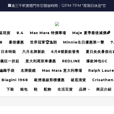
🏢逾三千呎實體門市⏰開放時間：12PM-7PM *星期日休息*⏰
🏢逾三千呎實體門市⏰開放時間：12PM-7PM *星期日休息*⏰
👜📣 歡迎隨時光臨 📣💍
❤️地址：尖沙咀金馬倫道太興廣場10樓全層
返現貨
8.4
Max Mara 特價專場
Maje 夏季最後減價🌈
🏢逾三千呎實體門市⏰開放時間：12PM-7PM *星期日休息*⏰
.8
暑假優惠
世界冠軍🏆逸朗
Minnie生日優惠第一擊
7
日本時裝
六月名牌新款
6月8號新款發售
夏日炎炎暑假出
瘋狂一折起
意大利尾班車優惠
REDLINE
爆款神包GC
編織手袋
名牌眼鏡
Max Mara 意大利專場
Ralph Laur
 Biagini 1968
歐洲連線剪標優惠
破底清貨
Crisathen
裝
下裝
箱包
鞋
配飾
生活百貨
品牌
商店介紹