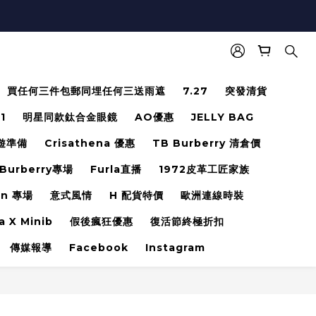
買任何三件包郵同埋任何三送雨遮
7.27
突發清貨
.1
明星同款鈦合金眼鏡
AO優惠
JELLY BAG
遊準備
Crisathena 優惠
TB Burberry 清倉價
Burberry專場
Furla直播
1972皮革工匠家族
en 專場
意式風情
H 配貨特價
歐洲連線時裝
a X Minib
假後瘋狂優惠
復活節終極折扣
傳媒報導
Facebook
Instagram
立即購買