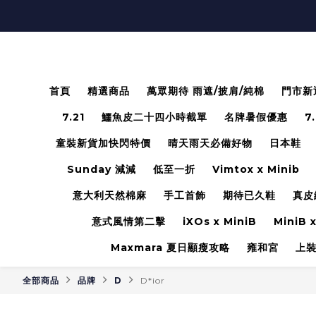
首頁
精選商品
萬眾期待 雨遮/披肩/純棉
門市新
7.21
鱷魚皮二十四小時截單
名牌暑假優惠
7
童裝新貨加快閃特價
晴天雨天必備好物
日本鞋
Sunday 減減
低至一折
Vimtox x Minib
意大利天然棉麻
手工首飾
期待已久鞋
真皮
意式風情第二擊
iXOs x MiniB
MiniB x
Maxmara 夏日顯瘦攻略
雍和宮
上
全部商品
品牌
D
D*ior