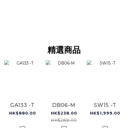
精選商品
GA133 -T
DB06-M
SW15 -T
HK$880.00
HK$238.00
HK$1,999.00
HK$288.00