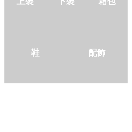
上裝
下裝
箱包
鞋
配飾