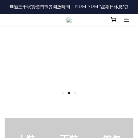
🏢逾三千呎實體門市⏰開放時間：12PM-7PM *星期日休息*⏰
🏢逾三千呎實體門市⏰開放時間：12PM-7PM *星期日休息*⏰
👜📣 歡迎隨時光臨 📣💍
❤️地址：尖沙咀金馬倫道太興廣場10樓全層
🏢逾三千呎實體門市⏰開放時間：12PM-7PM *星期日休息*⏰
.
.