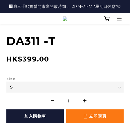
🏢逾三千呎實體門市⏰開放時間：12PM-7PM *星期日休息*⏰
🏢逾三千呎實體門市⏰開放時間：12PM-7PM *星期日休息*⏰
👜📣 歡迎隨時光臨 📣💍
❤️地址：尖沙咀金馬倫道太興廣場10樓全層
DA311 -T
🏢逾三千呎實體門市⏰開放時間：12PM-7PM *星期日休息*⏰
HK$399.00
size
加入購物車
立即購買