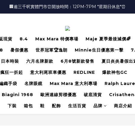
🏢逾三千呎實體門市⏰開放時間：12PM-7PM *星期日休息*⏰
🏢逾三千呎實體門市⏰開放時間：12PM-7PM *星期日休息*⏰
👜📣 歡迎隨時光臨 📣💍
❤️地址：尖沙咀金馬倫道太興廣場10樓全層
返現貨
8.4
Max Mara 特價專場
Maje 夏季最後減價🌈
🏢逾三千呎實體門市⏰開放時間：12PM-7PM *星期日休息*⏰
.8
暑假優惠
世界冠軍🏆逸朗
Minnie生日優惠第一擊
7
日本時裝
六月名牌新款
6月8號新款發售
夏日炎炎暑假出
瘋狂一折起
意大利尾班車優惠
REDLINE
爆款神包GC
編織手袋
名牌眼鏡
Max Mara 意大利專場
Ralph Laur
 Biagini 1968
歐洲連線剪標優惠
破底清貨
Crisathen
裝
下裝
箱包
鞋
配飾
生活百貨
品牌
商店介紹