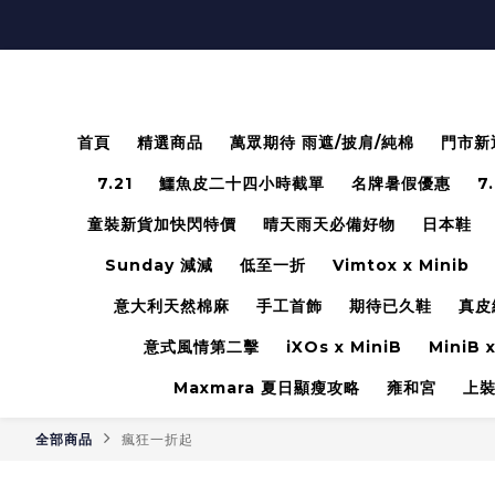
首頁
精選商品
萬眾期待 雨遮/披肩/純棉
門市新
7.21
鱷魚皮二十四小時截單
名牌暑假優惠
7
童裝新貨加快閃特價
晴天雨天必備好物
日本鞋
Sunday 減減
低至一折
Vimtox x Minib
意大利天然棉麻
手工首飾
期待已久鞋
真皮
意式風情第二擊
iXOs x MiniB
MiniB x
Maxmara 夏日顯瘦攻略
雍和宮
上
全部商品
瘋狂一折起