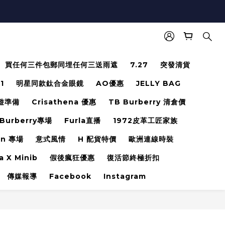
買任何三件包郵同埋任何三送雨遮
7.27
突發清貨
.1
明星同款鈦合金眼鏡
AO優惠
JELLY BAG
遊準備
Crisathena 優惠
TB Burberry 清倉價
Burberry專場
Furla直播
1972皮革工匠家族
en 專場
意式風情
H 配貨特價
歐洲連線時裝
a X Minib
假後瘋狂優惠
復活節終極折扣
傳媒報導
Facebook
Instagram
立即購買