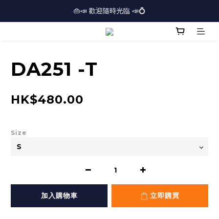
🏢逾三千呎實體門市⏰開放時間：12PM-7PM *星期日休息*⏰
👜📣 歡迎隨時光臨 📣💍
❤️地址：尖沙咀金馬倫道太興廣場10樓全層
🏢逾三千呎實體門市⏰開放時間：12PM-7PM *星期日休息*⏰
DA251 -T
HK$480.00
Size
加入購物車
立即購買