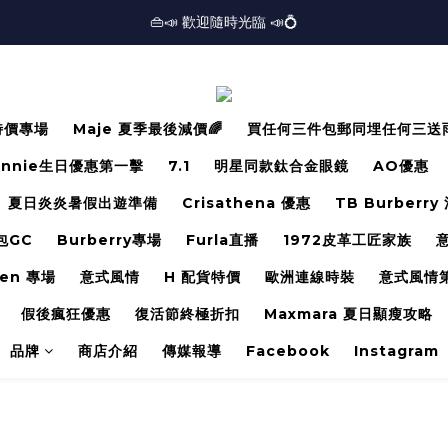
🏢逾三千呎實體門市⏰開放時間：12PM-7PM *星期日休息*⏰
👜📣 歡迎隨時光臨 📣💍
❤️地址：尖沙咀金馬倫道太興廣場10樓全層
🏢逾三千呎實體門市⏰開放時間：12PM-7PM *星期日休息*⏰
 特價專場
Maje 夏季最後減價🌈
買任何三件包郵同埋任何三送
innie生日優惠第一擊
7.1
明星同款鈦合金眼鏡
AO優惠
夏日炎炎暑假出遊準備
Crisathena 優惠
TB Burberry
包GC
Burberry專場
Furla直播
1972皮革工匠家族
ren 專場
意式風情
H 配貨特價
歐洲連線時裝
意式風情
假後瘋狂優惠
復活節終極折扣
Maxmara 夏日顯瘦攻略
品牌
商店介紹
傳媒報導
Facebook
Instagram