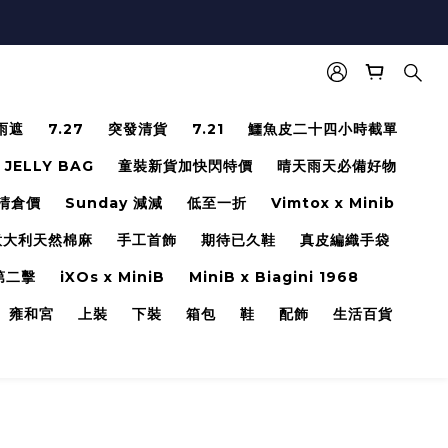
雨遮
7.27
突發清貨
7.21
鱷魚皮二十四小時截單
JELLY BAG
童裝新貨加快閃特價
晴天雨天必備好物
 清倉價
Sunday 減減
低至一折
Vimtox x Minib
意大利天然棉麻
手工首飾
期待已久鞋
真皮編織手袋
第二擊
iXOs x MiniB
MiniB x Biagini 1968
雍和宮
上裝
下裝
箱包
鞋
配飾
生活百貨