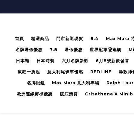
首頁
精選商品
門市新返現貨
8.4
Max Mara
名牌暑假優惠
7.8
暑假優惠
世界冠軍🏆逸朗
M
日本鞋
日本時裝
六月名牌新款
6月8號新款發售
瘋狂一折起
意大利尾班車優惠
REDLINE
爆款神
名牌眼鏡
Max Mara 意大利專場
Ralph Lau
歐洲連線剪標優惠
破底清貨
Crisathena X Minib