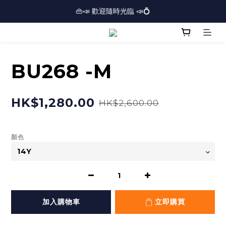
🏢逾三千呎實體門市⏰開放時間：12PM-7PM *星期日休息*⏰
👜📣 歡迎隨時光臨 📣💍
❤️地址：尖沙咀金馬倫道太興廣場10樓全層
🏢逾三千呎實體門市⏰開放時間：12PM-7PM *星期日休息*⏰
BU268 -M
HK$1,280.00
HK$2,600.00
顏色
加入購物車
立即購買