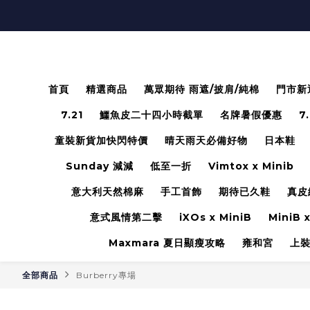
首頁
精選商品
萬眾期待 雨遮/披肩/純棉
門市新
7.21
鱷魚皮二十四小時截單
名牌暑假優惠
7
童裝新貨加快閃特價
晴天雨天必備好物
日本鞋
Sunday 減減
低至一折
Vimtox x Minib
意大利天然棉麻
手工首飾
期待已久鞋
真皮
意式風情第二擊
iXOs x MiniB
MiniB x
Maxmara 夏日顯瘦攻略
雍和宮
上
全部商品
Burberry專場