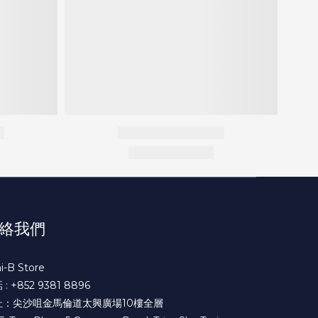
絡我們
i-B Store
: +852 9381 8896
址：尖沙咀金馬倫道太興廣場10樓全層