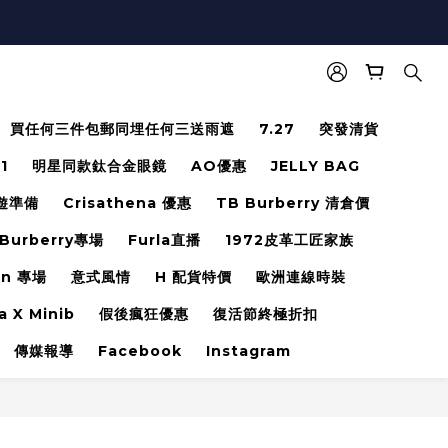
買任何三件包郵同埋任何三送雨遮
7.27
突發清貨
.1
明星同款鈦合金眼鏡
AO優惠
JELLY BAG
遊準備
Crisathena 優惠
TB Burberry 清倉價
Burberry專場
Furla直播
1972皮革工匠家族
en 專場
意式風情
H 配貨特價
歐洲連線時裝
a X Minib
假後瘋狂優惠
復活節終極折扣
傳媒報導
Facebook
Instagram
立即購買