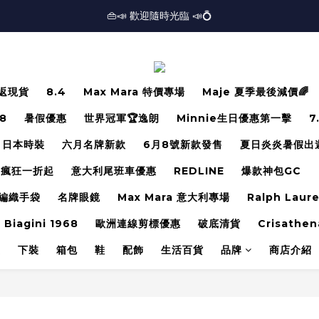
🏢逾三千呎實體門市⏰開放時間：12PM-7PM *星期日休息*⏰
👜📣 歡迎隨時光臨 📣💍
❤️地址：尖沙咀金馬倫道太興廣場10樓全層
🏢逾三千呎實體門市⏰開放時間：12PM-7PM *星期日休息*⏰
返現貨
8.4
Max Mara 特價專場
Maje 夏季最後減價🌈
.8
暑假優惠
世界冠軍🏆逸朗
Minnie生日優惠第一擊
7
日本時裝
六月名牌新款
6月8號新款發售
夏日炎炎暑假出
瘋狂一折起
意大利尾班車優惠
REDLINE
爆款神包GC
編織手袋
名牌眼鏡
Max Mara 意大利專場
Ralph Laur
 Biagini 1968
歐洲連線剪標優惠
破底清貨
Crisathen
裝
下裝
箱包
鞋
配飾
生活百貨
品牌
商店介紹