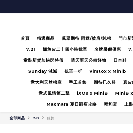
首頁
精選商品
萬眾期待 雨遮/披肩/純棉
門市新
7.21
鱷魚皮二十四小時截單
名牌暑假優惠
7
童裝新貨加快閃特價
晴天雨天必備好物
日本鞋
Sunday 減減
低至一折
Vimtox x Minib
意大利天然棉麻
手工首飾
期待已久鞋
真皮
意式風情第二擊
iXOs x MiniB
MiniB x
Maxmara 夏日顯瘦攻略
雍和宮
上
全部商品
7.8
服飾