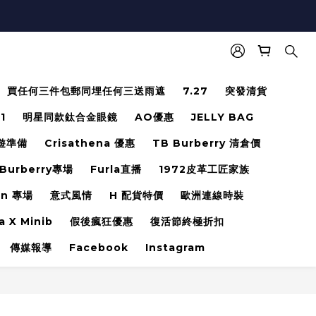
買任何三件包郵同埋任何三送雨遮
7.27
突發清貨
.1
明星同款鈦合金眼鏡
AO優惠
JELLY BAG
遊準備
Crisathena 優惠
TB Burberry 清倉價
Burberry專場
Furla直播
1972皮革工匠家族
en 專場
意式風情
H 配貨特價
歐洲連線時裝
a X Minib
假後瘋狂優惠
復活節終極折扣
傳媒報導
Facebook
Instagram
立即購買