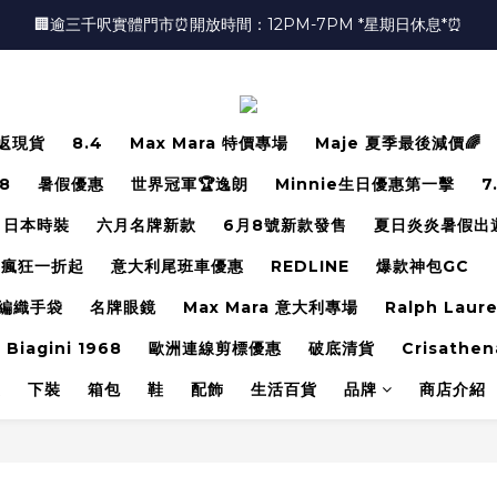
🏢逾三千呎實體門市⏰開放時間：12PM-7PM *星期日休息*⏰
🏢逾三千呎實體門市⏰開放時間：12PM-7PM *星期日休息*⏰
👜📣 歡迎隨時光臨 📣💍
❤️地址：尖沙咀金馬倫道太興廣場10樓全層
返現貨
8.4
Max Mara 特價專場
Maje 夏季最後減價🌈
🏢逾三千呎實體門市⏰開放時間：12PM-7PM *星期日休息*⏰
.8
暑假優惠
世界冠軍🏆逸朗
Minnie生日優惠第一擊
7
日本時裝
六月名牌新款
6月8號新款發售
夏日炎炎暑假出
瘋狂一折起
意大利尾班車優惠
REDLINE
爆款神包GC
編織手袋
名牌眼鏡
Max Mara 意大利專場
Ralph Laur
 Biagini 1968
歐洲連線剪標優惠
破底清貨
Crisathen
裝
下裝
箱包
鞋
配飾
生活百貨
品牌
商店介紹