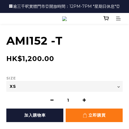
🏢逾三千呎實體門市⏰開放時間：12PM-7PM *星期日休息*⏰
🏢逾三千呎實體門市⏰開放時間：12PM-7PM *星期日休息*⏰
👜📣 歡迎隨時光臨 📣💍
❤️地址：尖沙咀金馬倫道太興廣場10樓全層
AMI152 -T
🏢逾三千呎實體門市⏰開放時間：12PM-7PM *星期日休息*⏰
HK$1,200.00
SIZE
加入購物車
立即購買