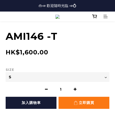
🏢逾三千呎實體門市⏰開放時間：12PM-7PM *星期日休息*⏰
👜📣 歡迎隨時光臨 📣💍
❤️地址：尖沙咀金馬倫道太興廣場10樓全層
🏢逾三千呎實體門市⏰開放時間：12PM-7PM *星期日休息*⏰
AMI146 -T
HK$1,600.00
SIZE
加入購物車
立即購買