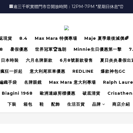
🏢逾三千呎實體門市⏰開放時間：12PM-7PM *星期日休息*⏰
🏢逾三千呎實體門市⏰開放時間：12PM-7PM *星期日休息*⏰
👜📣 歡迎隨時光臨 📣💍
❤️地址：尖沙咀金馬倫道太興廣場10樓全層
返現貨
8.4
Max Mara 特價專場
Maje 夏季最後減價🌈
🏢逾三千呎實體門市⏰開放時間：12PM-7PM *星期日休息*⏰
.8
暑假優惠
世界冠軍🏆逸朗
Minnie生日優惠第一擊
7
日本時裝
六月名牌新款
6月8號新款發售
夏日炎炎暑假出
瘋狂一折起
意大利尾班車優惠
REDLINE
爆款神包GC
編織手袋
名牌眼鏡
Max Mara 意大利專場
Ralph Laur
 Biagini 1968
歐洲連線剪標優惠
破底清貨
Crisathen
裝
下裝
箱包
鞋
配飾
生活百貨
品牌
商店介紹