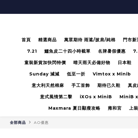
首頁
精選商品
萬眾期待 雨遮/披肩/純棉
門市新
7.21
鱷魚皮二十四小時截單
名牌暑假優惠
7
童裝新貨加快閃特價
晴天雨天必備好物
日本鞋
Sunday 減減
低至一折
Vimtox x Minib
意大利天然棉麻
手工首飾
期待已久鞋
真皮
意式風情第二擊
iXOs x MiniB
MiniB x
Maxmara 夏日顯瘦攻略
雍和宮
上
全部商品
AO優惠