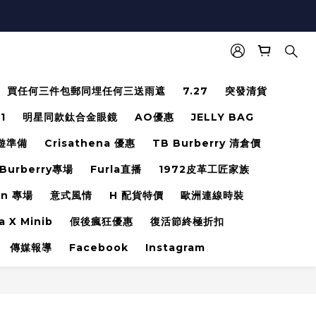
買任何三件包郵同埋任何三送雨遮
7.27
突發清貨
.1
明星同款鈦合金眼鏡
AO優惠
JELLY BAG
遊準備
Crisathena 優惠
TB Burberry 清倉價
Burberry專場
Furla直播
1972皮革工匠家族
en 專場
意式風情
H 配貨特價
歐洲連線時裝
a X Minib
假後瘋狂優惠
復活節終極折扣
傳媒報導
Facebook
Instagram
立即購買