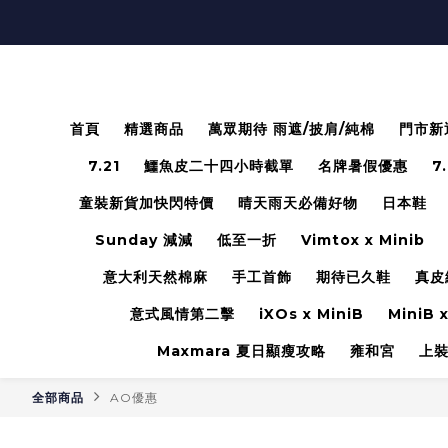
首頁
精選商品
萬眾期待 雨遮/披肩/純棉
門市新
7.21
鱷魚皮二十四小時截單
名牌暑假優惠
7
童裝新貨加快閃特價
晴天雨天必備好物
日本鞋
Sunday 減減
低至一折
Vimtox x Minib
意大利天然棉麻
手工首飾
期待已久鞋
真皮
意式風情第二擊
iXOs x MiniB
MiniB x
Maxmara 夏日顯瘦攻略
雍和宮
上
全部商品
AO優惠