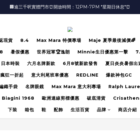
🏢逾三千呎實體門市⏰開放時間：12PM-7PM *星期日休息*⏰
🏢逾三千呎實體門市⏰開放時間：12PM-7PM *星期日休息*⏰
👜📣 歡迎隨時光臨 📣💍
❤️地址：尖沙咀金馬倫道太興廣場10樓全層
返現貨
8.4
Max Mara 特價專場
Maje 夏季最後減價🌈
🏢逾三千呎實體門市⏰開放時間：12PM-7PM *星期日休息*⏰
.8
暑假優惠
世界冠軍🏆逸朗
Minnie生日優惠第一擊
7
日本時裝
六月名牌新款
6月8號新款發售
夏日炎炎暑假出
瘋狂一折起
意大利尾班車優惠
REDLINE
爆款神包GC
編織手袋
名牌眼鏡
Max Mara 意大利專場
Ralph Laur
 Biagini 1968
歐洲連線剪標優惠
破底清貨
Crisathen
裝
下裝
箱包
鞋
配飾
生活百貨
品牌
商店介紹