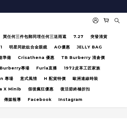
買任何三件包郵同埋任何三送雨遮
7.27
突發清貨
.1
明星同款鈦合金眼鏡
AO優惠
JELLY BAG
遊準備
Crisathena 優惠
TB Burberry 清倉價
Burberry專場
Furla直播
1972皮革工匠家族
en 專場
意式風情
H 配貨特價
歐洲連線時裝
a X Minib
假後瘋狂優惠
復活節終極折扣
傳媒報導
Facebook
Instagram
立即購買