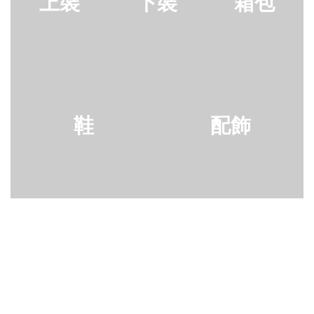
上裝
下裝
箱包
鞋
配飾