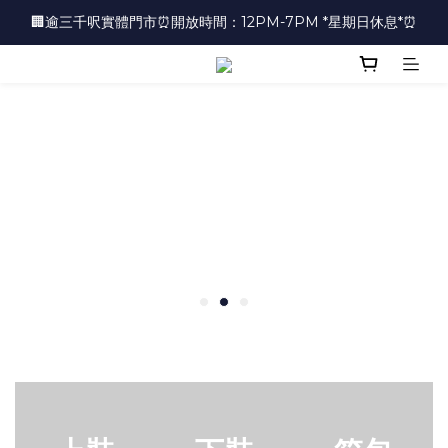
🏢逾三千呎實體門市⏰開放時間：12PM-7PM *星期日休息*⏰
🏢逾三千呎實體門市⏰開放時間：12PM-7PM *星期日休息*⏰
👜📣 歡迎隨時光臨 📣💍
❤️地址：尖沙咀金馬倫道太興廣場10樓全層
🏢逾三千呎實體門市⏰開放時間：12PM-7PM *星期日休息*⏰