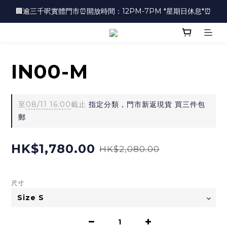
🏢逾三千呎實體門市⏰開放時間：12PM-7PM *星期日休息*⏰
🏢逾三千呎實體門市⏰開放時間：12PM-7PM *星期日休息*⏰
👜📣 歡迎隨時光臨 📣💍
❤️地址：尖沙咀金馬倫道太興廣場10樓全層
IN00-M
🏢逾三千呎實體門市⏰開放時間：12PM-7PM *星期日休息*⏰
至
08/11 16:00
截止
指定分類，門市新返現貨 買三件包
郵
HK$1,780.00
HK$2,080.00
尺寸